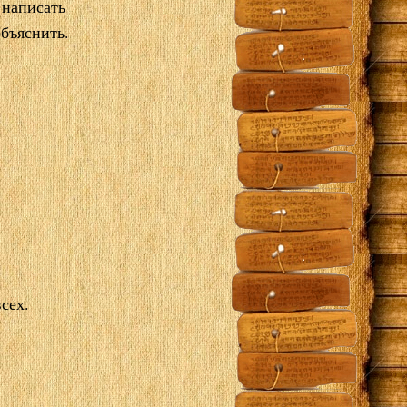
 написать
объяснить.
сех.