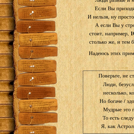
Если Вы приходи
И нельзя, ну просто
А если Вы у стр
1
стоит, например,
столько же, и тем 
Надеюсь этих прим
Поверьте, не с
Люди, безусл
несколько, к
Но богаче / зд
Мудрые это п
То есть след
Я, как Астрол