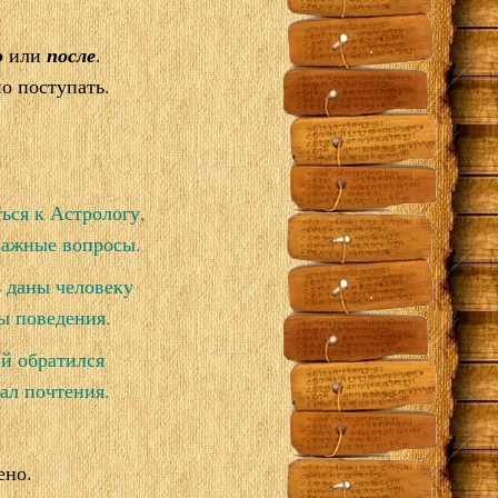
.
о
или
после
.
о поступать.
ься к Астрологу,
важные вопросы.
 даны человеку
ы поведения.
й обратился
ал почтения.
ено.