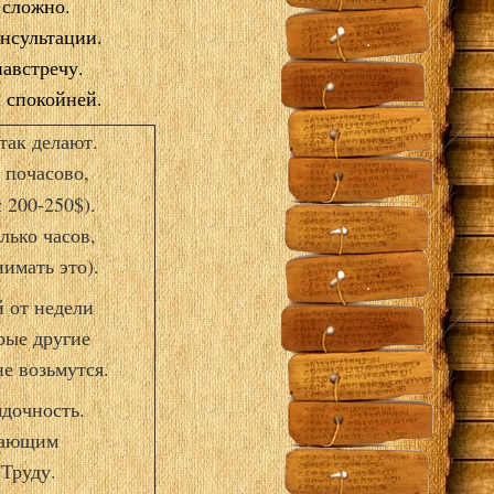
 сложно.
онсультации.
навстречу.
 спокойней.
так делают.
 почасово,
с 200-250$).
лько часов,
имать это).
й от недели
рые другие
е возьмутся.
дочность.
ошающим
Труду.