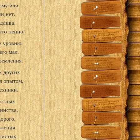
ному или
ии нет.
длива.
что ценно!
у уровню.
его мал.
ремления.
х других
я опытом,
ехники.
естных
инства,
дорого.
ожения.
 чистых