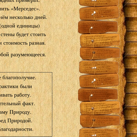
пить «Мерседес».
 нём несколько дней.
 (одной единицы)
 стены будет стоить
и стоимость разная.
обой разумеющееся.
е благополучие.
практики
были
ивать работу.
вительный факт.
саму Природу.
ред Природой.
благодарности.