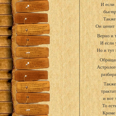
И если 
быстр
Также
Он ценит 
Верно и 
И если 
Но и тут
Обращаю
Астролог
разбир
Также
тракта
и вот 
То ест
Кроме 