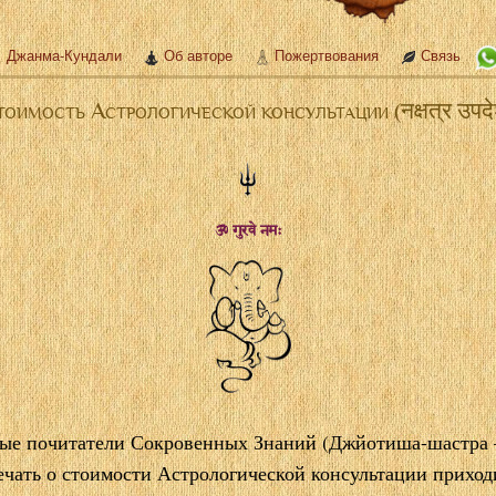
Джанма-Кундали
Об авторе
Пожертвования
Связь
оимость Астрологической консультации (नक्षत्र उपद
ॐ गुरवे नमः
ые почитатели Сокровенных Знаний (Джйотиша-шастра
ечать о стоимости Астрологической консультации приходи