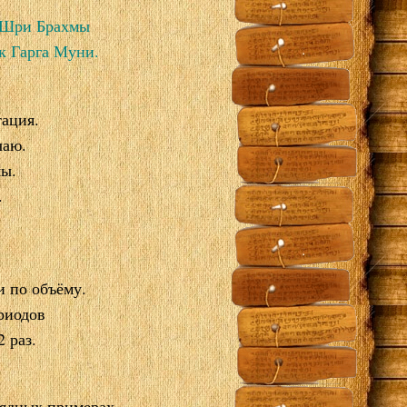
о Шри Брахмы
к Гарга Муни.
тация.
чаю.
мы.
.
и по объёму.
риодов
 раз.
лядных примерах.