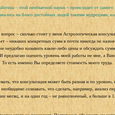
йотиш – этой необъятной науки
–
происходит от самог
давалось на благо достойных людей такими мудрецами, ка
.
 вопрос – сколько стоит у меня Астрологическая консуль
ет – никаких конкретных сумм я почти никогда не назна
е неудобно называть какие-либо цены и обсуждать сум
И предлагаю оценить уровень моей работы не мне, а Вам
То есть именно Вы определяете стоимость моего труда.
.
ать, что консультация может быть разная и по уровню, 
 необходимо сознавать, что сделать, например, анализ пе
дин месяц, и на один год – не равнозначный, а больше в 12
.
ногие этого не понимают. Постараюсь объяснить на наг