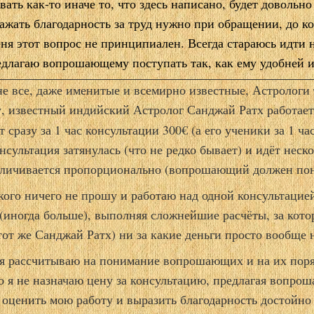
вать как-то иначе то, что здесь написано, будет довольно
ажать благодарность за труд нужно при обращении, до к
ня этот вопрос не принципиален. Всегда стараюсь идти 
едлагаю вопрошающему поступать так, как ему удобней и
не все, даже именитые и всемирно известные, Астрологи 
, известный индийский Астролог Санджай Ратх работает
т сразу за
1 час
консультации 300
€
(а его ученики за 1 ча
нсультация затянулась (что не редко бывает)
и идёт неско
еличивается пропорционально (вопрошающий должен пон
кого ничего не прошу и работаю над одной консультацие
(иногда больше), выполняя сложнейшие расчёты, за кото
тот же Санджай Ратх) ни за какие деньги
просто вообще н
 я рассчитываю на понимание вопрошающих и на их поря
о я не назначаю цену за консультацию, предлагая вопр
 оценить мою работу и выразить благодарность достойно 