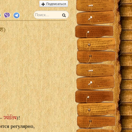
Подписаться
ेश)
ज्योतिष
 –
)!
тся регулярно,