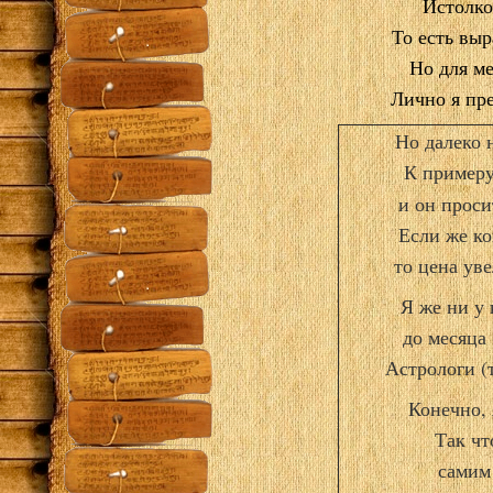
Истолко
То есть выр
Но для ме
Лично я пр
Но далеко 
К примеру
и он проси
Если же ко
то цена ув
Я же ни у 
до месяца
Астрологи
(
Конечно,
Так чт
самим