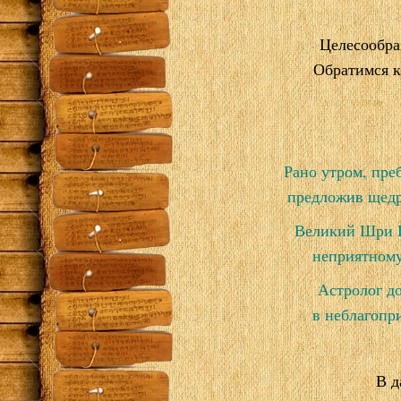
Целесообра
Обратимся к
Рано утром, пре
предложив щедр
Великий Шри Ш
неприятному
Астролог д
в неблагопр
В д