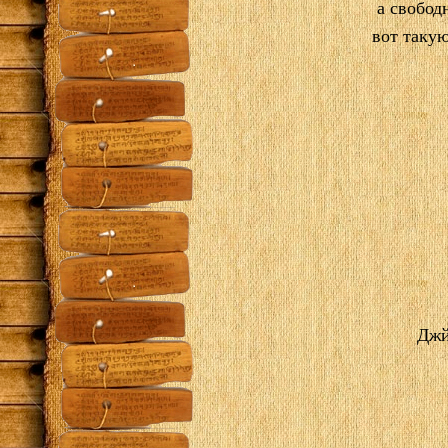
а свобод
вот такую
Дж