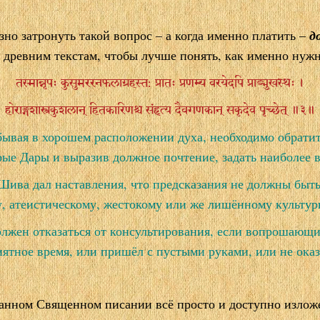
зно затронуть такой вопрос – а когда именно платить –
д
 древним текстам, чтобы лучше понять, как именно нужн
तस्मान्नृपः कुसुमररनफलाग्रहस्त: प्रातः प्रणम्य वरयेदपि प्राङ्मुखस्थः ।
होराङ्गशास्त्रकुशलान् हितकारिणश्च संहृत्य दैवगणकान् सकृदेव पृच्छेत् ॥३॥
бывая в хорошем расположении духа, необходимо обратит
ые Дары и выразив должное почтение, задать наиболее 
ива дал наставления, что предсказания не должны быть
, атеистическому, жестокому или же лишённому культур
олжен отказаться от консультирования, если вопрошающи
иятное время, или пришёл с пустыми руками, или не оказ
.
анном Священном писании всё просто и доступно излож