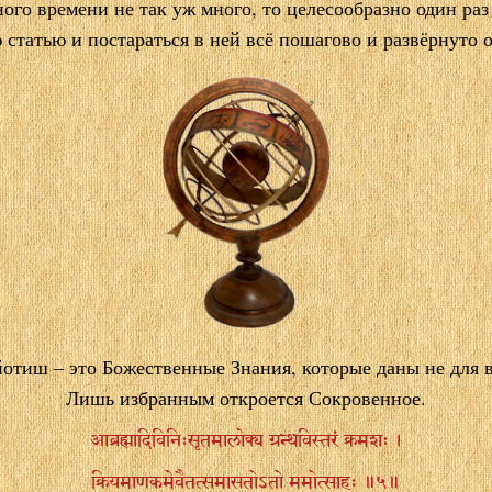
ного времени не так уж много, то целесообразно один раз
 статью и постараться в ней всё пошагово и развёрнуто 
йотиш
–
это Божественные Знания, которые даны не для в
Лишь избранным откроется Сокровенное.
आब्रह्मादिविनिःसृतमालोक्य ग्रन्थविस्तरं क्रमशः ।
क्रियमाणकमेवैतत्समासतोऽतो ममोत्साहः ॥५॥