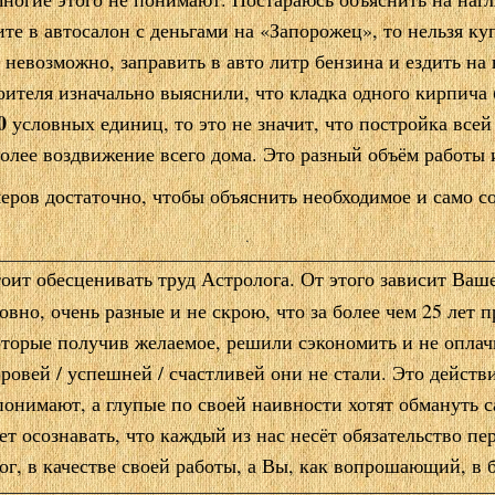
те в автосалон с деньгами на «Запорожец», то нельзя ку
 невозможно, заправить в авто литр бензина и ездить на
оителя изначально выяснили, что кладка одного кирпича
0
условных единиц, то это не значит, что постройка всей
более воздвижение всего дома. Это разный объём работы 
еров достаточно, чтобы объяснить необходимое и само с
.
тоит обесценивать труд Астролога.
От этого зависит Ваш
овно, очень разные и не скрою, что за более чем 25 лет 
оторые получив желаемое, решили сэкономить и не оплач
оровей / успешней / счастливей они не стали. Это дейст
онимают, а глупые по своей наивности хотят обмануть 
ует осознавать, что каждый из нас несёт обязательство пе
ог, в качестве своей работы, а Вы, как вопрошающий, в 