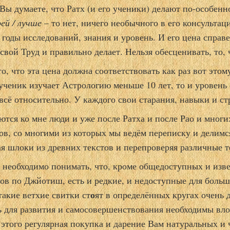
Вы думаете, что Ратх (и его ученики) делают по-особен
ей / лучше
– то нет, ничего необычного в его консультац
 годы исследований, знания и уровень. И его цена справе
свой Труд и правильно делает. Нельзя обесценивать, то, 
то, что эта цена должна соответствовать как раз вот этом
ученик изучает Астрологию меньше 10 лет, то и уровень 
 всё относительно. У каждого свои старания, навыки и ст
тся ко мне люди и уже после Ратха и после Рао и многи
ов, со многими из которых мы ведём переписку и делимс
ая шлоки из древних текстов и перепроверяя различные т
 необходимо понимать, что, кроме общедоступных и изв
тов по Джйотиш, есть и редкие, и недоступные для больш
о
такие ветхие свитки ст
ят в определённых кругах очень 
ь для развития и самосовершенствования необходимы вл
этого регулярная покупка и дарение Вам натуральных и