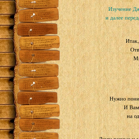
Изучение Дж
и далее пере
Итак,
Отв
Мн
Нужно поним
И Вам
на о
Люди разные и м