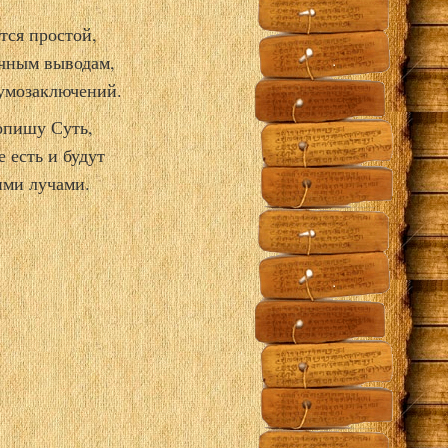
тся простой,
очным выводам,
 умозаключений.
 опишу Суть,
 есть и будут
ими лучами.