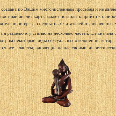
 создана по Вашим многочисленным просьбам и не являе
хностный анализ карты может позволить прийти к ошиб
оятельно остерегаю неопытных читателей от поспешных
а я разделю эту статью на несколько частей, где сначала
мотрим некоторые виды сексуальных отклонений, которые
тся все Планеты, влияющие на нас своими энергетическ