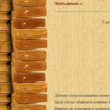
Читать дальше →
Гар
Данная статья посвящена совмес
Цель статьи объяснить влияние 
Именно об этом меня и попросил