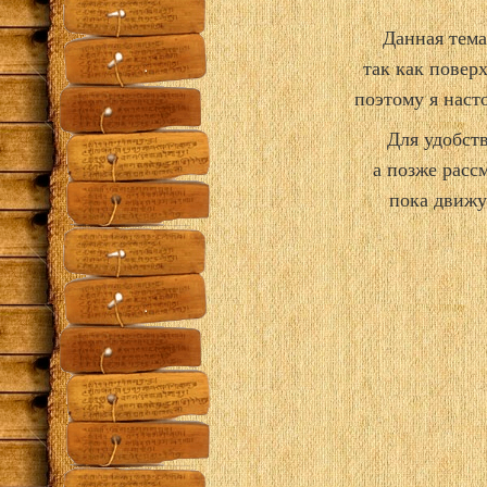
Данная тема
так как повер
поэтому я наст
Для удобств
а позже расс
пока движу