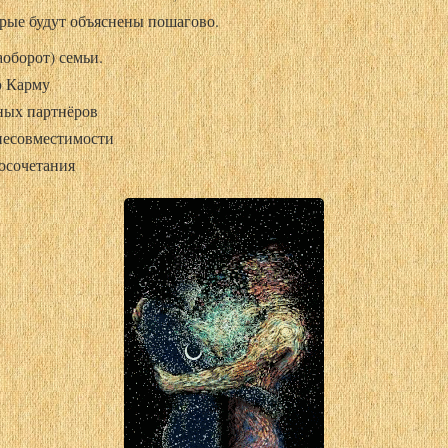
торые будут объяснены пошагово.
оборот) семьи.
ю Карму
ных партнёров
 несовместимости
косочетания