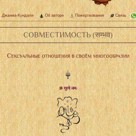
Джанма-Кундали
Об авторе
Пожертвования
Связь
СОВМЕСТИМОСТЬ (सम्भव)
Сексуальные отношения в своём многообразии
ॐ गुरवे नमः