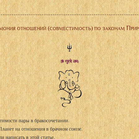
мония отношений (совместимость) по законам При
ॐ गुरवे नमः
тимости пары в бракосочетании.
Планет на отношения в брачном союзе.
и написать в этой статье,