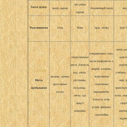
низ ребра
Хаста (рука)
центр ладони
безымянный палец
миз
ладони
Родственники
Отец
Мать
брат, сестра
брат 
места дл
операционные залы,
общественные
развл
места конфликтов и
места, близость
азартн
аварий, казармы,
вод, отели,
учебные 
дворцы, храмы,
агрессивные
Места
рестораны,
инф. 
просторные
спортивные
пребывания
больницы,
транспорт
холлы
мероприятия,
места, где
почта, не
близость огня,
живут
спор
кухни, фабрики,
женщины
мероп
скотобойни
издат