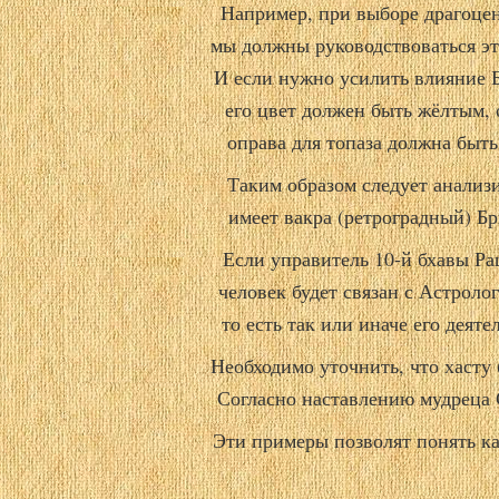
Например, при выборе драгоцен
мы должны руководствоваться эт
И если нужно усилить влияние 
его цвет должен быть жёлтым,
оправа для топаза должна быть 
Таким образом следует анализ
имеет вакра (ретроградный) Б
Если управитель 10-й бхавы Р
человек будет связан с Астроло
то есть так или иначе его деят
Необходимо уточнить, что хасту 
Согласно наставлению мудреца 
Эти примеры позволят понять ка