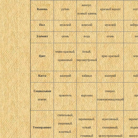
жемчуг,
Камень
рубин
красный коралл
изу
лунный камень
Пол
мужской
женский
мужской
нейтр
Элемент
огонь
вода
огонь
зе
темно-красный,
белый,
Цвет
ярко красный
зел
оранжевый
перламутровый
Каста
кшатрий
вайшья
кшатрий
ва
Социальная
генерал,
правитель
королева
пр
статус
главнокомандующий
стабильный,
переменный,
агрессивный,
переме
уверенный,
Темперамент
чуткий,
спонтанный,
подв
властный,
гуманный
целеустремленный
много