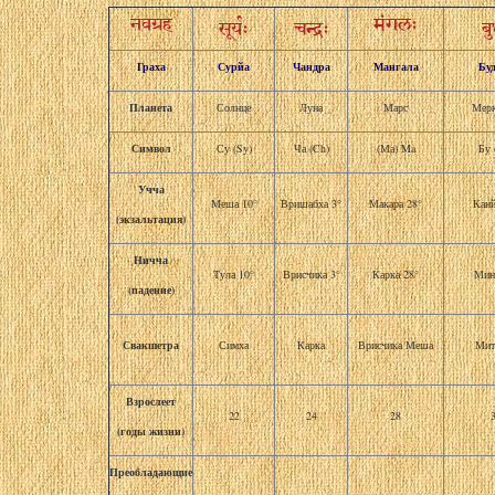
नवग्रह
मंगलः
सूर्यः
चन्द्रः
ब
Граха
Сурйа
Чандра
Мангала
Бу
Планета
Солнце
Луна
Марс
Мер
Символ
Су (Sy)
Ча (Ch)
(Ма) Ma
Бу 
Учча
Меша 10
°
Вришабха 3
°
Макара 28
°
Канй
(экзальтация)
Ничча
Тула 10
°
Врисчика 3
°
Карка 28
°
Мин
(падение)
Свакшетра
Симха
Карка
Врисчика Меша
Мит
Взрослеет
22
24
28
(годы жизни)
Преобладающие