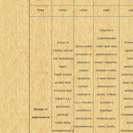
Гуна
саттва
саттва
тамас
ра
Средства к
существованию
Доход от
Челове
Доход может
станут идти через
службы королю
зараб
поступать от
решительность и
или уважаемым
благ
морских и
отвагу, лидерство,
людям.
компь
водных
военная служба,
Такой человек
технолог
предметов
а также металл
должен быть
виды га
(жемчуг,
(металлургия в
всегда на виду
комме
кораллы и
целом), а также
(сцена и т.д.)
деятел
т.д.), сельского
кузнецы и
фруктовых
красно
Доходы от
хозяйства и
подобные,
деревьев,
сочинени
деятельности
скотоводства,
поварское дело,
чтения мантр,
изуч
паломничества
земли, золото,
мошенничества и
священны