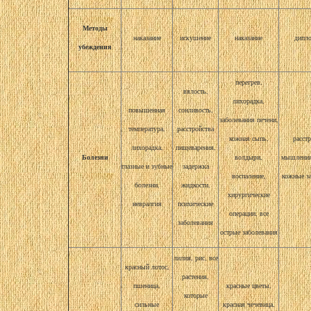
Методы
наказание
искушение
наказание
дипл
убеждения
перегрев,
вялость,
лихорадка,
повышенная
сонливость,
заболевания печени,
температура,
расстройства
кожная сыпь,
расст
лихорадка,
пищеварения,
Болезни
волдыри,
мышления
глазные и зубные
задержка
воспаление,
кожные з
болезни,
жидкости,
хирургические
невралгия
психические
операции, все
заболевания
острые заболевания
лилия, рис, все
красный лотос,
растения,
пшеница,
красные цветы,
которые
сильные
красная чечевица,