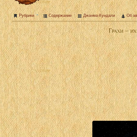
Рубрики
Содержание
Джанма-Кундали
Об ав
Грахи – их