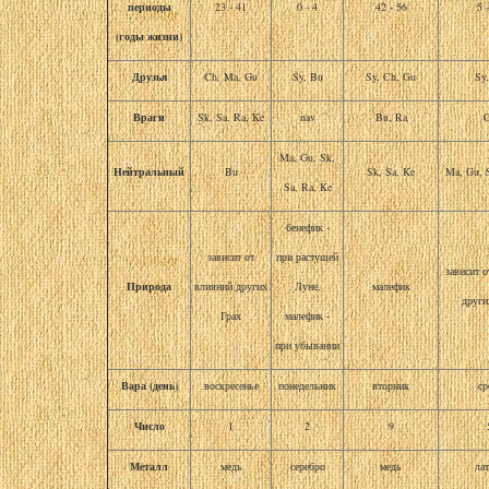
периоды
23 - 41
0 - 4
42 - 56
5 
(годы жизни)
Друзья
Ch, Ma, Gu
Sy, Bu
Sy, Ch, Gu
Sy
Враги
Sk, Sa, Ra, Ke
nav
Bu, Ra
Ma, Gu, Sk,
Нейтральный
Bu
Sk, Sa, Ke
Ma, Gu, 
Sa, Ra, Ke
бенефик -
зависит от
при растущей
зависит 
Природа
влияний других
Луне,
малефик
други
Грах
малефик -
при убывании
Вара (день)
воскресенье
понедельник
вторник
ср
Число
1
2
9
Металл
медь
серебро
медь
ла