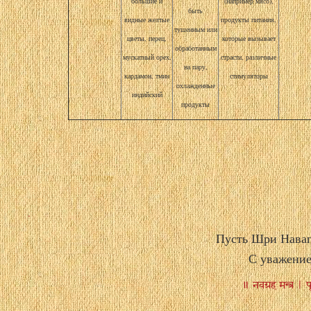
большие и
(например мясо),
быть
видные желтые
продукты питания,
тушенным или
цветы, перец,
которые вызывает
обработанным
мускатный орех,
страсти, различные
на пару,
кардамон, тмин
стимуляторы
охлажденные
индийский
продукты
.
Пусть Шри Наваг
С уважени
॥ नवग्रह मन्त्र | प