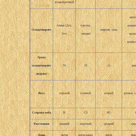
эгоцентричный
инте
Атман (Дух,
чувства,
рацио
Олицетворяет
энергия, сила
Эго)
эмоции
мышл
комму
Граха
олицетворяет
50
70
16
юн
возраст
Вкус
горький
солёный
острый
разные, 
Сторона неба
В
СЗ
Ю
Расстояния
средний
короткий
средний
сре
Доша
питта
ватта капха
питта
три