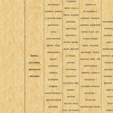
содержат
массивные
деревья и
много сока и
деревья, редкие
кустарники с
масла, водные
и дорогие виды
шипами, сорняки,
растения,
лиственны
древесины,
крапива, ядовитый
цветущие
чечевиц
сосна,
плющ и дуб, все
растения в
деревья
апельсиновое
острие специи,
ночное время,
дают 
дерево, кедр,
перец, горчица,
дыни, фрукты
маленькие
миндалевое
кориандр, чеснок,
Цветы,
и овощи,
полевые ц
дерево,
конопля, кофе, чай,
растения,
молоко,
исполь
ромашка,
алкогольные
продукты
молочные
продово
лаванда,
напитки, травы и
питания
продукты,
морковь,
розмарин,
продукты с
кукуруза, мак,
фрукты 
шафран,
сильным запахом,
специи с
сорта 
лекарственные и
продукты с
мягким
полу
ароматические
большим
вкусом, вода,
резу
растения,
количеством белка
все, что может
гибри