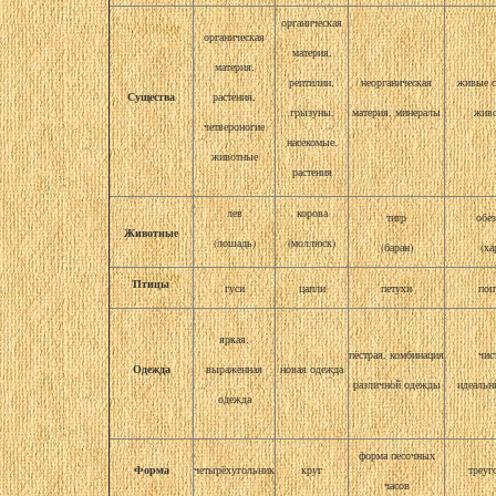
органическая
органическая
материя,
материя,
рептилии,
неорганическая
живые с
Существа
растения,
грызуны,
материя, минералы
жив
четвероногие
насекомые,
животные
растения
лев
корова
тигр
обе
Животные
(лошадь)
(моллюск)
(баран)
(ха
Птицы
гуси
цапли
петухи
поп
яркая,
пёстрая, комбинация
чис
Одежда
выраженная
новая одежда
различной одежды
идеальн
одежда
форма песочных
Форма
четырёхугольник
круг
треуг
часов